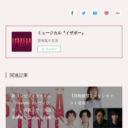
ミュージカル『イザボー』
望海風斗主演
フォロー
関連記事
新コンセプトタイトル
【情報解禁】メインキャ
「Revisité（ルヴィジ
スト発表！
テ）」発表／作・演出：
末満健一コメント到着！