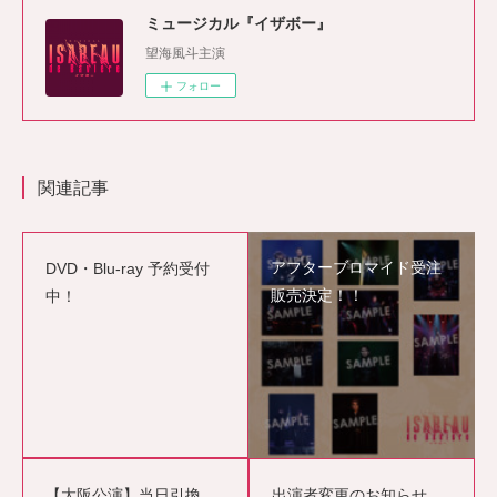
ミュージカル『イザボー』
望海風斗主演
フォロー
関連記事
アフターブロマイド受注
DVD・Blu-ray 予約受付
販売決定！！
中！
【大阪公演】当日引換
出演者変更のお知らせ